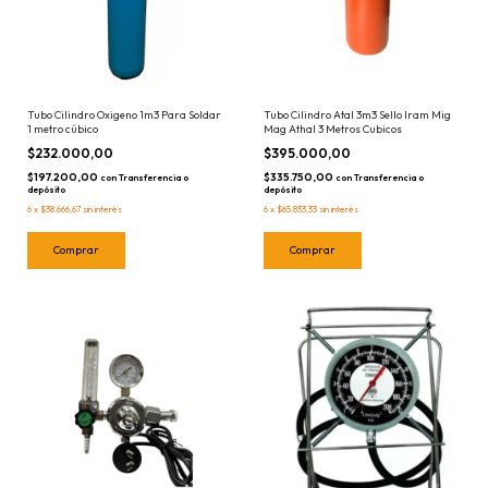
Tubo Cilindro Oxigeno 1m3 Para Soldar
Tubo Cilindro Atal 3m3 Sello Iram Mig
1 metro cúbico
Mag Athal 3 Metros Cubicos
$232.000,00
$395.000,00
$197.200,00
$335.750,00
con
Transferencia o
con
Transferencia o
depósito
depósito
6
x
$38.666,67
sin interés
6
x
$65.833,33
sin interés