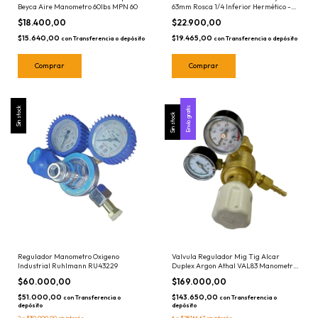
Beyca Aire Manometro 60lbs MPN 60
63mm Rosca 1/4 Inferior Hermético -
Elegir Escala: de 1kg a 400kg
$18.400,00
$22.900,00
$15.640,00
$19.465,00
con
Transferencia o depósito
con
Transferencia o depósito
Sin stock
Envío gratis
Sin stock
Regulador Manometro Oxigeno
Valvula Regulador Mig Tig Alcar
Industrial Ruhlmann RU43229
Duplex Argon Athal VAL83 Manometro
Atal
$60.000,00
$169.000,00
$51.000,00
$143.650,00
con
Transferencia o
con
Transferencia o
depósito
depósito