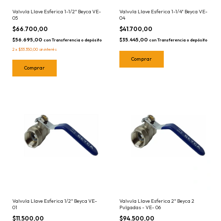
Valvula Llave Esferica 1-1/2" Beyca VE-
Valvula Llave Esferica 1-1/4" Beyca VE-
05
04
$66.700,00
$41.700,00
$56.695,00
$35.445,00
con
Transferencia o depósito
con
Transferencia o depósito
2
x
$33.350,00
sin interés
Valvula Llave Esferica 1/2" Beyca VE-
Valvula Llave Esferica 2" Beyca 2
01
Pulgadas - VE- 06
$11.500,00
$94.500,00