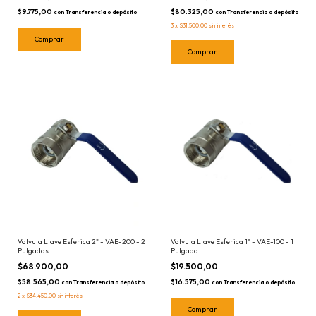
$9.775,00
$80.325,00
con
Transferencia o depósito
con
Transferencia o depósito
3
x
$31.500,00
sin interés
Valvula Llave Esferica 2" - VAE-200 - 2
Valvula Llave Esferica 1" - VAE-100 - 1
Pulgadas
Pulgada
$68.900,00
$19.500,00
$58.565,00
$16.575,00
con
Transferencia o depósito
con
Transferencia o depósito
2
x
$34.450,00
sin interés