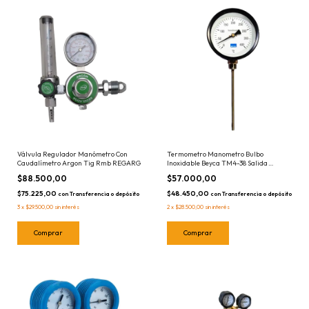
Termometro Manometro Bulbo
Válvula Regulador Manómetro Con
Inoxidable Beyca TM4-38 Salida
Caudalímetro Argon Tig Rmb REGARG
Inferior - Elegir Rango Temperaturas
$57.000,00
$88.500,00
$48.450,00
$75.225,00
con
Transferencia o depósito
con
Transferencia o depósito
2
x
$28.500,00
sin interés
3
x
$29.500,00
sin interés
Comprar