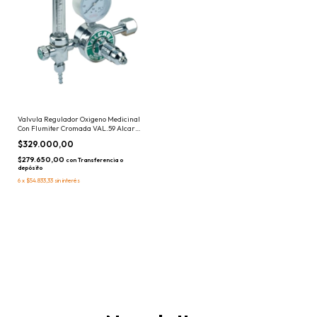
Valvula Regulador Oxigeno Medicinal
Con Flumiter Cromada VAL.59 Alcar
Duplex
$329.000,00
$279.650,00
con
Transferencia o
depósito
6
x
$54.833,33
sin interés