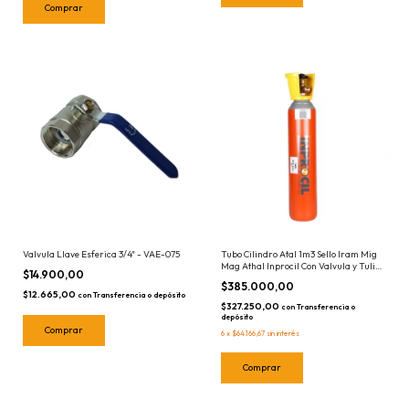
Valvula Llave Esferica 3/4" - VAE-075
Tubo Cilindro Atal 1m3 Sello Iram Mig
Mag Athal Inprocil Con Valvula y Tulipa
$14.900,00
1 Metro Cubico
$385.000,00
$12.665,00
con
Transferencia o depósito
$327.250,00
con
Transferencia o
depósito
6
x
$64.166,67
sin interés