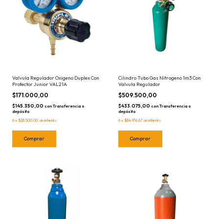
Valvula Regulador Oxigeno Duplex Con
Cilindro Tubo Gas Nitrogeno 1m3 Con
Protector Junior VAL21A
Valvula Regulador
$171.000,00
$509.500,00
$145.350,00
$433.075,00
con
Transferencia o
con
Transferencia o
depósito
depósito
6
x
$28.500,00
sin interés
6
x
$84.916,67
sin interés