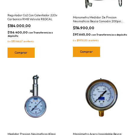
Regulador Co2 Con Calentador 220v
Manometro Medidor De Presion
Carbonico RMB Valvula REGCAL
Neumaticos Beyca Comodin 200psi
CAPT-D 200 Cimpa
$184.000,00
$114.900,00
$156.400,00
con
Transferencia o
$97.665,00
con
Transferencia o depósito
depósito
6
x
$19.150,00
sin interés
6
x
$30.666,67
sin interés
Medidor Presion Neumaticos 60psi
Manómetro Acero Inoxidable Beyca