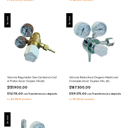
2
x
$30.000,00
sin interés
6
x
$28.166,67
sin interés
Sin stock
Sin stock
Valvula Regulador Gas Carbonico Co2
Valvula Reductora Oxigeno Medicinal
A Piston Alcar Duplex VAL82
Cromada Alcar Duplex VAL.60
Regulador
$131.900,00
$187.500,00
$112.115,00
$159.375,00
con
Transferencia o depósito
con
Transferencia o depósito
6
x
$21.983,33
sin interés
6
x
$31.250,00
sin interés
Sin stock