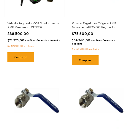
Valvula Regulador CO2 Caudalimetro
Valvula Regulador Oxigeno RMB
RMB Manometro REGCO2
Manometro REG-OXI Reguladora
$88.500,00
$75.600,00
$75.225,00
$64.260,00
con
Transferencia o depósito
con
Transferencia o
depósito
3
x
$29.500,00
sin interés
3
x
$25.200,00
sin interés