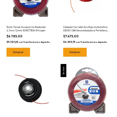
Rollo Tanza Husqvarna Redonda
Cabezal Carretel Eco Rojo Automatico
2,7mm 12mts 501877306 Whisper
DE001.068 Desmalezadora Portatanza
Lusqtoff
$6.785,00
$7.475,00
$5.767,25
$6.353,75
con
Transferencia o depósito
con
Transferencia o depósito
Sin stock