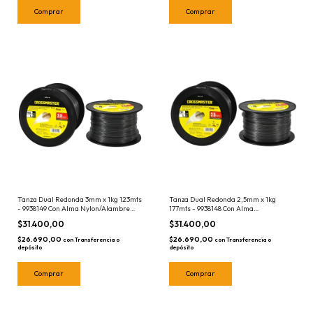
Tanza Dual Redonda 3mm x 1kg 123mts
Tanza Dual Redonda 2,5mm x 1kg
- 9938149 Con Alma Nylon/Alambre
177mts - 9938148 Con Alma
Crossmaster
Nylon/Alambre Crossmaster
$31.400,00
$31.400,00
$26.690,00
$26.690,00
con
Transferencia o
con
Transferencia o
depósito
depósito