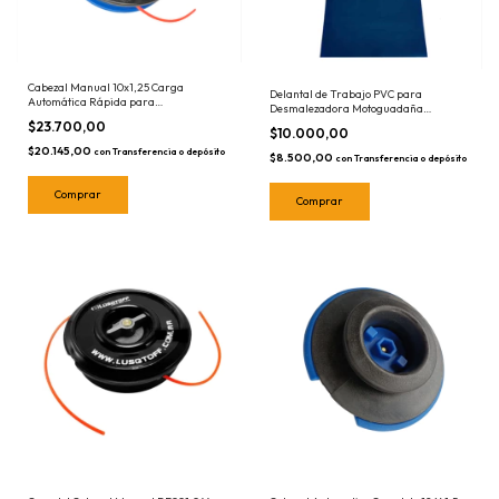
Cabezal Manual 10x1,25 Carga
Delantal de Trabajo PVC para
Automática Rápida para
Desmalezadora Motoguadaña
Motoguadañas Echo Oleo Mac y Chinas
Proteccion
$23.700,00
- VR-CAB-1200 - Carretel
$10.000,00
$20.145,00
con
Transferencia o depósito
$8.500,00
con
Transferencia o depósito