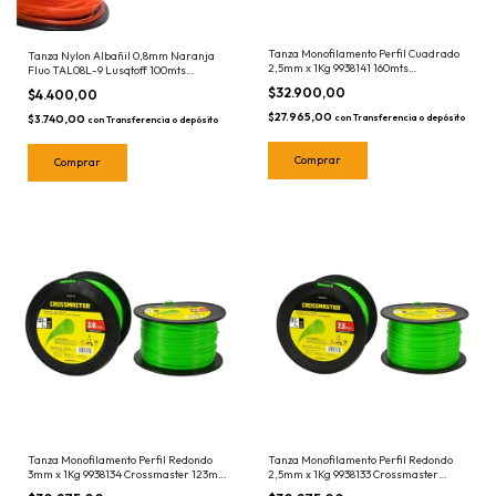
Tanza Monofilamento Perfil Cuadrado
Tanza Nylon Albañil 0,8mm Naranja
2,5mm x 1Kg 9938141 160mts
Fluo TAL08L-9 Lusqtoff 100mts
Crossmaster Cuadrada
Albañileria
$32.900,00
$4.400,00
$27.965,00
con
Transferencia o depósito
$3.740,00
con
Transferencia o depósito
Tanza Monofilamento Perfil Redondo
Tanza Monofilamento Perfil Redondo
3mm x 1Kg 9938134 Crossmaster 123mts
2,5mm x 1Kg 9938133 Crossmaster
Redonda Bobina
177mts Redonda