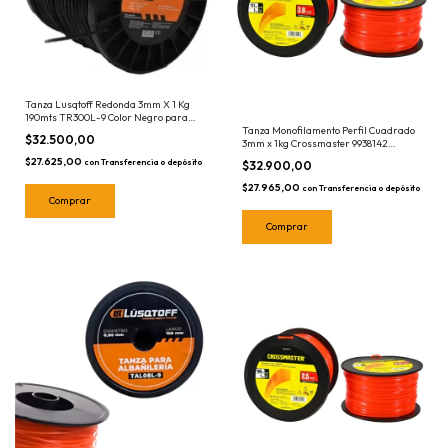
Tanza Lusqtoff Redonda 3mm X 1 Kg
190mts TR300L-9 Color Negro para
Motoguadaña Perfil Redondo
Tanza Monofilamento Perfil Cuadrado
$32.500,00
3mm x 1kg Crossmaster 9938142
Cuadrada 111 mts
$27.625,00
con
Transferencia o depósito
$32.900,00
$27.965,00
con
Transferencia o depósito