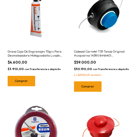
Grasa Caja De Engranajes 70grs Para
Cabezal Carretel T35 Tanza Original
Desmalezadora Motoguadaña Lusqtoff
Husqvarna 143RII 8446401
GLD-9
Desmalezadora
$4.600,00
$59.000,00
$3.910,00
$50.150,00
con
Transferencia o depósito
con
Transferencia o depósito
2
x
$29.500,00
sin interés