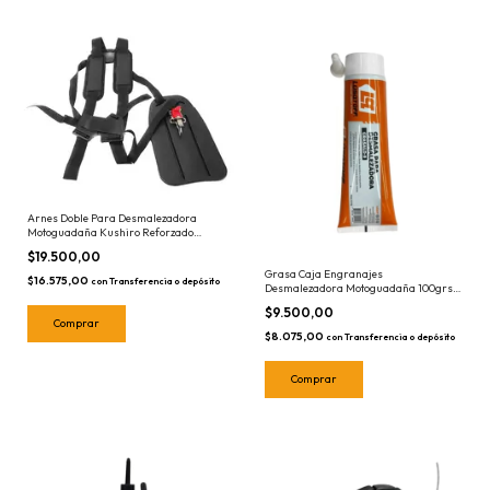
Arnes Doble Para Desmalezadora
Motoguadaña Kushiro Reforzado
DARI-ADMQ
$19.500,00
Grasa Caja Engranajes
$16.575,00
con
Transferencia o depósito
Desmalezadora Motoguadaña 100grs
Lusqtoff GRASALD-9
$9.500,00
$8.075,00
con
Transferencia o depósito