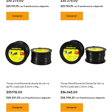
$30.275,00
$30.275,00
$25.733,75
$25.733,75
con
Transferencia o depósito
con
Transferencia o depósito
Tanza monofilamento diente de sierra
Tanza Monofilamento Diente De Sierra
perfil cuadrado 3,0mm x1Kg
Perfil Cuadrado 2,5mm x1Kg
CROSSMASTER 9938162
CROSSMASTER 9938161
$33.178,00
$34.045,00
$28.201,30
$28.938,25
con
Transferencia o depósito
con
Transferencia o depósito