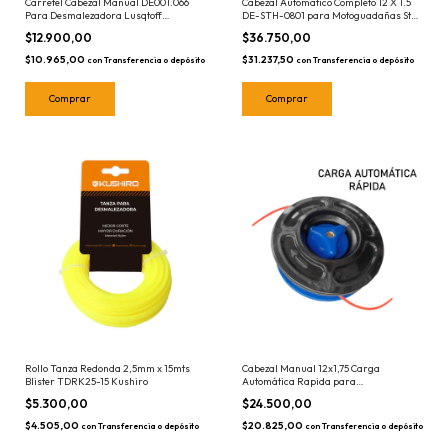
Carretel Cabezal Manual DE001.066
Cabezal Automatico Completo 12 X 1.5
Para Desmalezadora Lusqtoff
DE-STH-0801 para Motoguadañas Sth
Universal Motoguadaña
FS 160 -180 - 220 - 280 - 300 - 350 - 360
$12.900,00
$36.750,00
- 400 - 410 - 420 - 450
$10.965,00
$31.237,50
con
Transferencia o depósito
con
Transferencia o depósito
Rollo Tanza Redonda 2,5mm x 15mts
Cabezal Manual 12x1,75 Carga
Blister TDRK25-15 Kushiro
Automática Rapida para
Motoguadañas Husqvarna 143RII - VR-
$5.300,00
$24.500,00
CAB-1400 - Carretel
$4.505,00
$20.825,00
con
Transferencia o depósito
con
Transferencia o depósito