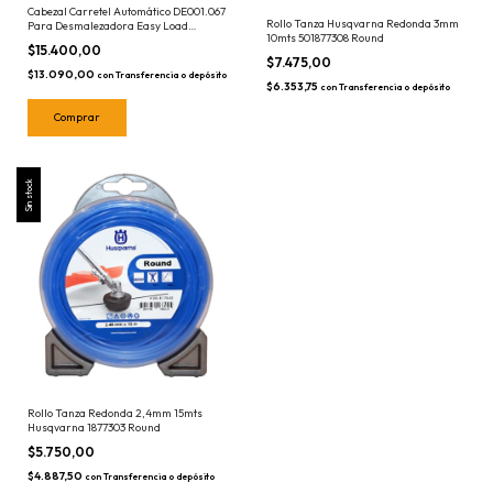
Cabezal Carretel Automático DE001.067
Rollo Tanza Husqvarna Redonda 3mm
Para Desmalezadora Easy Load
10mts 501877308 Round
Lusqtoff Motoguadaña
$15.400,00
$7.475,00
$13.090,00
con
Transferencia o depósito
$6.353,75
con
Transferencia o depósito
Sin stock
Rollo Tanza Redonda 2,4mm 15mts
Husqvarna 1877303 Round
$5.750,00
$4.887,50
con
Transferencia o depósito