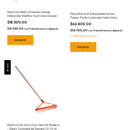
Rastrillo Metal 15 Dientes Mango
Pala Gherardi Estampada Ancha
Extensible Wadfow Acero Galvanizado
Palear Punta Cuadrada Cabo Corto
WXW9A152 Metalico
Madera AL0326
$18.300,00
$66.800,00
$15.555,00
con
Transferencia o depósito
$56.780,00
con
Transferencia o depósito
2
x
$33.400,00
sin interés
Sin stock
Rastrillo De Acero Con Cabo De Madera
- Elegir Cantidad de Dientes (12-14-16 o