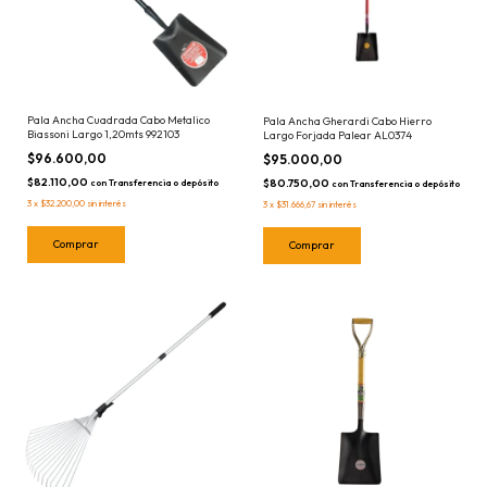
Pala Ancha Cuadrada Cabo Metalico
Pala Ancha Gherardi Cabo Hierro
Biassoni Largo 1,20mts 992103
Largo Forjada Palear AL0374
$96.600,00
$95.000,00
$82.110,00
$80.750,00
con
Transferencia o depósito
con
Transferencia o depósito
3
x
$32.200,00
sin interés
3
x
$31.666,67
sin interés