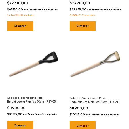
$72.600,00
$73.900,00
$61.710,00
$62.815,00
con
Transferencia o depósito
con
Transferencia o depósito
3
x
$24.200,00
sin interés
3
x
$24.633,33
sin interés
Cabo de Madera para Pala
Cabo de Madera para Pala
Empuñadura Plastica 70cm - FE1935
Empuñadura Metalica 70cm - FE0217
$11.900,00
$11.900,00
$10.115,00
$10.115,00
con
Transferencia o depósito
con
Transferencia o depósito