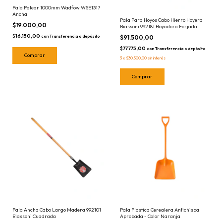
Pala Palear 1000mm Wadfow WSE1317
Ancha
Pala Para Hoyos Cabo Hierro Hoyera
$19.000,00
Biassoni 992181 Hoyadora Forjada
1.50mts
$16.150,00
$91.500,00
con
Transferencia o depósito
$77.775,00
con
Transferencia o depósito
3
x
$30.500,00
sin interés
Pala Ancha Cabo Largo Madera 992101
Pala Plastica Cerealera Antichispa
Biassoni Cuadrada
Aprobada - Color Naranja