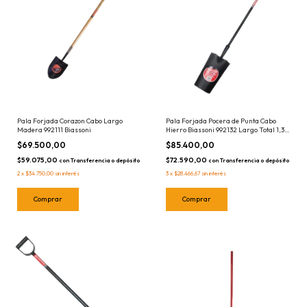
Pala Forjada Corazon Cabo Largo
Pala Forjada Pocera de Punta Cabo
Madera 992111 Biassoni
Hierro Biassoni 992132 Largo Total 1,30
mts
$69.500,00
$85.400,00
$59.075,00
$72.590,00
con
Transferencia o depósito
con
Transferencia o depósito
2
x
$34.750,00
sin interés
3
x
$28.466,67
sin interés