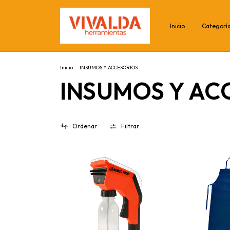
Inicio
Categorí
Inicio
.
INSUMOS Y ACCESORIOS
INSUMOS Y AC
Ordenar
Filtrar