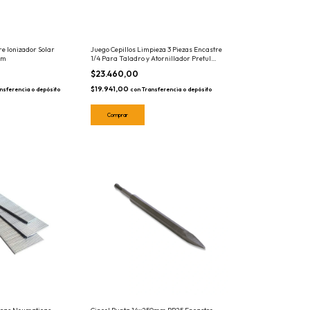
e Ionizador Solar
Juego Cepillos Limpieza 3 Piezas Encastre
mm
1/4 Para Taladro y Atornillador Pretul
28152
$23.460,00
$19.941,00
nsferencia o depósito
con
Transferencia o depósito