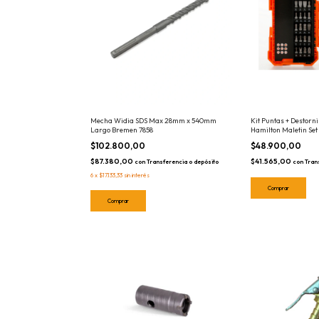
Mecha Widia SDS Max 28mm x 540mm
Kit Puntas + Destorn
Largo Bremen 7858
Hamilton Maletin Set
Celulares Electronic
$102.800,00
$48.900,00
$87.380,00
$41.565,00
con
Transferencia o depósito
con
Tran
6
x
$17.133,33
sin interés