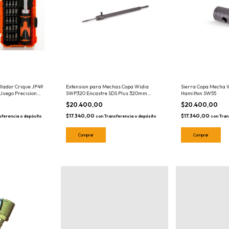
illador Crique JP49
Extension para Mechas Copa Widia
Sierra Copa Mecha
 Juego Precision
SWP320 Encastre SDS Plus 320mm
Hamilton SW55
a
Hamilton
$20.400,00
$20.400,00
$17.340,00
$17.340,00
sferencia o depósito
con
Transferencia o depósito
con
Tran