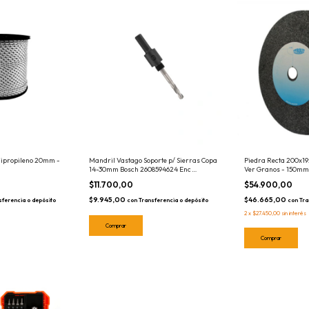
lipropileno 20mm -
Mandril Vastago Soporte p/ Sierras Copa
Piedra Recta 200x19
14-30mm Bosch 2608594624 Enc
Ver Granos - 150mm
Hexagonal
Eje
$11.700,00
$54.900,00
$9.945,00
$46.665,00
sferencia o depósito
con
Transferencia o depósito
con
Tra
2
x
$27.450,00
sin interés
Comprar