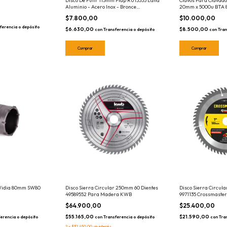
Disco De Pulir 115mm Flap RU15355 Lana
Clavos Para Clavad
Aluminio - Acero Inox - Bronce
20mm x 5000u BTA 
Ruhlmann
$7.800,00
$10.000,00
ferencia o depósito
$6.630,00
$8.500,00
con
Transferencia o depósito
con
Tran
Widia 80mm SW80
Disco Sierra Circular 250mm 60 Dientes
Disco Sierra Circul
49589552 Para Madera KWB
9971135 Crossmaste
$64.900,00
$25.400,00
$55.165,00
$21.590,00
erencia o depósito
con
Transferencia o depósito
con
Tra
2
x
$32.450,00
sin interés