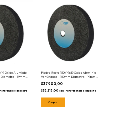
x19 Oxido Aluminio -
Piedra Recta 150x19x19 Oxido Aluminio -
 Diametro - 19mm
Ver Granos - 150mm Diametro - 19mm
Eje
$37.900,00
$32.215,00
nsferencia o depósito
con
Transferencia o depósito
Comprar