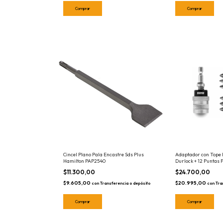
Cincel Plano Pala Encastre Sds Plus
Adaptador con Tope 
Hamilton PAP2540
Durlock + 12 Puntas 
$11.300,00
$24.700,00
$9.605,00
$20.995,00
con
Transferencia o depósito
con
Tra