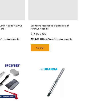
150mm Rizado 9980906
Escuadra Magnetica 5" para Soldar
mbre
APT005 Kushiro
$17.500,00
$14.875,00
sferencia o depósito
con
Transferencia o depósito