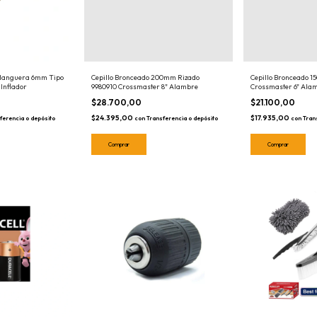
Cepillo Bronceado 200mm Rizado
Cepillo Bronceado 
 Manguera 6mm Tipo
9980910 Crossmaster 8" Alambre
Crossmaster 6" Ala
 Inflador
$28.700,00
$21.100,00
$24.395,00
$17.935,00
con
Transferencia o depósito
con
Tran
ferencia o depósito