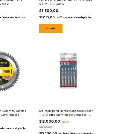
oras Neumaticas
Cincel Punta 14x250mm PP25 Encastre
809006
SDS Plus Hamilton
$8.300,00
$7.055,00
sferencia o depósito
con
Transferencia o depósito
ar 180mm 60 Dientes
Kit Hojas para Sierras Caladoras Bosch
r Corte Madera
T127D para Aluminio x 5 Unidades -
Encastre T
$18.000,00
-
18
%
OFF
$22.000,00
nsferencia o depósito
$15.300,00
con
Transferencia o depósito