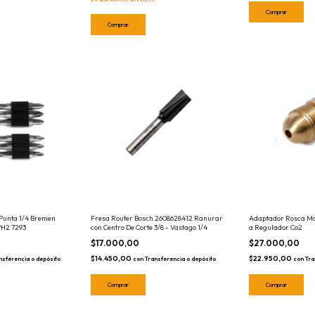
Punta 1/4 Bremen
Fresa Router Bosch 2608628412 Ranurar
Adaptador Rosca Ma
PH2 7293
con Centro De Corte 3/8 - Vastago 1/4
a Regulador Co2
$17.000,00
$27.000,00
$14.450,00
$22.950,00
nsferencia o depósito
con
Transferencia o depósito
con
Tra