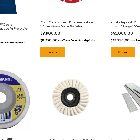
Disco Corte Madera Para Amoladora
Anodo Repuesto Cobr
 PVC para
115mm Woody DM-4.5 Aliafor
Lusqtoff Largo 105
guadaña Proteccion
$9.800,00
$45.000,00
$8.330,00
$38.250,00
con
Transferencia o depósito
con
Tra
sferencia o depósito
ltro 115mm