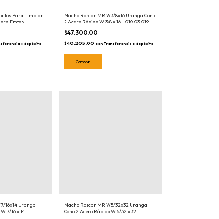
pillos Para Limpiar
Macho Roscar MR W3/8x16 Uranga Cono
dora Emtop
2 Acero Rápido W 3/8 x 16 - 010.03.019
$47.300,00
$40.205,00
sferencia o depósito
con
Transferencia o depósito
7/16x14 Uranga
Macho Roscar MR W5/32x32 Uranga
W 7/16 x 14 -
Cono 2 Acero Rápido W 5/32 x 32 -
010.03.014