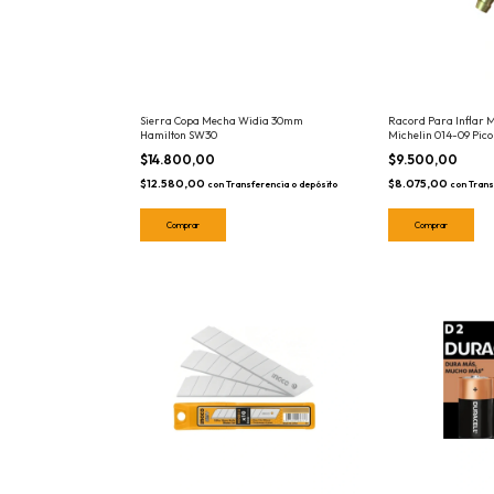
Sierra Copa Mecha Widia 30mm
Racord Para Inflar
Hamilton SW30
Michelin 014-09 Pico
$14.800,00
$9.500,00
$12.580,00
$8.075,00
con
Transferencia o depósito
con
Trans