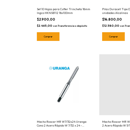
Set 10 Hojas para Cutter Trincheta 18mm
Pilas Duracell Tipo D
Ingco HKNSB112 18x100mm
unidades Alcalinas
$2.900,00
$14.800,00
$2.465,00
$12.580,00
con
Transferencia o depósito
con
Tran
Macho Roscar MR W7/32x24 Uranga
Macho Roscar MR W5
Cono 2 Acero Rápido W 7/32 x 24 -
2 Acero Rápido W 5/16
010.03.016