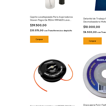
Cepillo Lavatapizado Para Aspiradoras
Delantal de Trabajo
Dowen Pagio De 350ml 9994605 Lava
Desmalezadora Moto
Tapizados
$39.500,00
$10.000,00
$33.575,00
con
Transferencia o depósito
$8.500,00
con
Tran
Disco para Pulir Fie