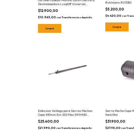
Carretel Cabezal Manual DE001.066 Para
Ruhlmann RU15361
Desmalezadora Lusqtoff Universal
Motoguadaña
$5.200,00
$12.900,00
$4.420,00
con
Trans
$10.965,00
con
Transferencia o depósito
Extension Vastago para Sierras Mechas
Sierra Mecha Copa 
Copa 450mm Enc SDS Max SWM450
Hamilton
Hamilton Con Mecha Guia
$25.400,00
$31.900,00
$21.590,00
$27.115,00
con
Transferencia o depósito
con
Transf