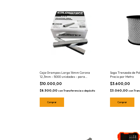
Caja Grampas Largo 16mm Corona
Soga Trenzada de Po
12,3mm - 5000 unidades - para
Precio por Metro
Neumatica GRL048-8 Calibre 21
$10.000,00
$3.600,00
$8.500,00
$3.060,00
con
Transferencia o depósito
con
Tran