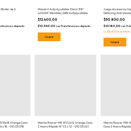
 Blister de 2
Mandril Auto Ajustable 10mm 3/8"
Juego Accesorios Ce
x24UNF Wembley 2689 Autoajustable
Detailing Hidrolava
EMGF0015 Set Kit
$12.400,00
$50.800,00
$10.540,00
$43.180,00
sferencia o depósito
con
Transferencia o depósito
con
Tran
2
x
$25.400,00
sin interés
/16x18 Uranga Cono
Macho Roscar MR W1/2x12 Uranga Cono
Macho Roscar MR W
 x 18 - 010.03.018
2 Acero Rápido W 1/2 x 12 - 010.03.021
Cono 2 Acero Rápido 
010.03.020