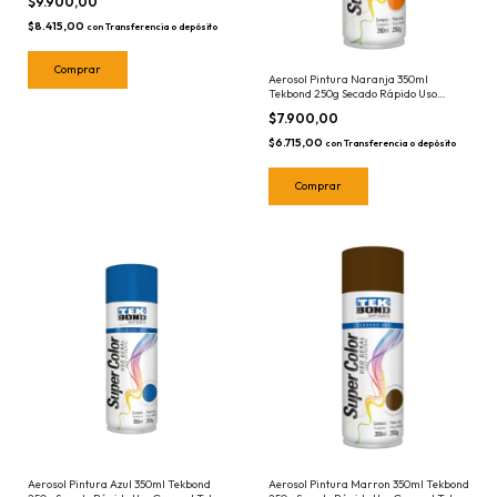
$9.900,00
$8.415,00
con
Transferencia o depósito
Aerosol Pintura Naranja 350ml
Tekbond 250g Secado Rápido Uso
General Tek Bond Anaranjado
$7.900,00
$6.715,00
con
Transferencia o depósito
Aerosol Pintura Azul 350ml Tekbond
Aerosol Pintura Marron 350ml Tekbond