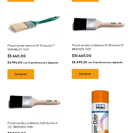
Pincel cerdas sinteticas N° 30 ancho 3"
Pincel cerda natural N° 10 ancho 1" -
BREMEN 7431
WEMBLEY 7421
$10.465,00
$5.640,00
$8.895,25
$4.794,00
con
Transferencia o depósito
con
Transferencia o depósito
Pincel cerdas sinteticas N25 Ancho 2-
1/2'' BREMEN 7430