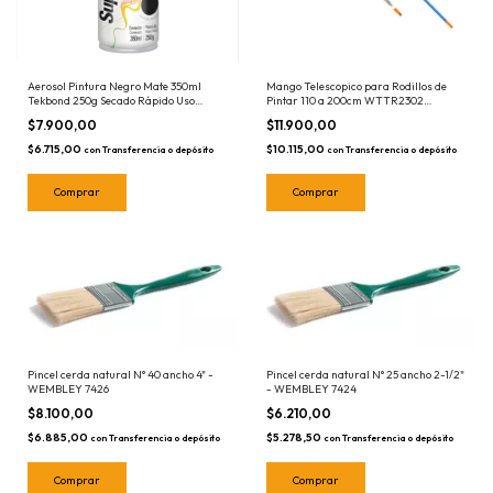
Aerosol Pintura Negro Mate 350ml
Mango Telescopico para Rodillos de
Tekbond 250g Secado Rápido Uso
Pintar 110 a 200cm WTTR2302
General Tek Bond
Wadfow Hierro
$7.900,00
$11.900,00
$6.715,00
$10.115,00
con
Transferencia o depósito
con
Transferencia o depósito
Pincel cerda natural N° 40 ancho 4" -
Pincel cerda natural N° 25 ancho 2-1/2"
WEMBLEY 7426
- WEMBLEY 7424
$8.100,00
$6.210,00
$6.885,00
$5.278,50
con
Transferencia o depósito
con
Transferencia o depósito