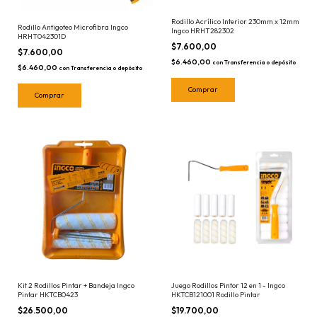
Rodillo Acrílico Interior 230mm x 12mm
Rodillo Antigoteo Microfibra Ingco
Ingco HRHT282302
HRHT042301D
$7.600,00
$7.600,00
$6.460,00
con
Transferencia o depósito
$6.460,00
con
Transferencia o depósito
Kit 2 Rodillos Pintar + Bandeja Ingco
Juego Rodillos Pintor 12 en 1 - Ingco
Pintar HKTCB0423
HKTCB121001 Rodillo Pintar
$26.500,00
$19.700,00