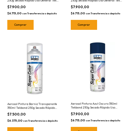
250g Secado Rápido Uso General Tek
250g Secado Rápido Uso General Tek
Bond
Bond
$7.900,00
$7.900,00
$6.715,00
$6.715,00
con
Transferencia o depósito
con
Transferencia o depósito
Aerosol Pintura Azul Oscuro 350ml
Aerosol Pintura Barniz Transparente
Tekbond 250g Secado Rápido Uso
350ml Tekbond 250g Secado Rápido
General Tek Bond
Uso General Tek Bond
$7.900,00
$7.500,00
$6.715,00
$6.375,00
con
Transferencia o depósito
con
Transferencia o depósito