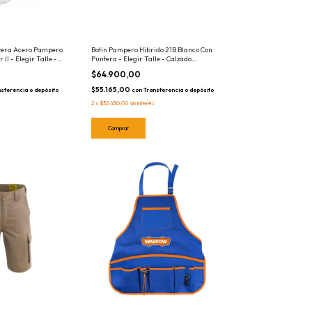
ntera Acero Pampero
Botin Pampero Hibrido 21B Blanco Con
 II - Elegir Talle -
Puntera - Elegir Talle - Calzado
Alimenticia / Calzado
Seguridad Zapato
$64.900,00
$55.165,00
sferencia o depósito
con
Transferencia o depósito
2
x
$32.450,00
sin interés
Comprar