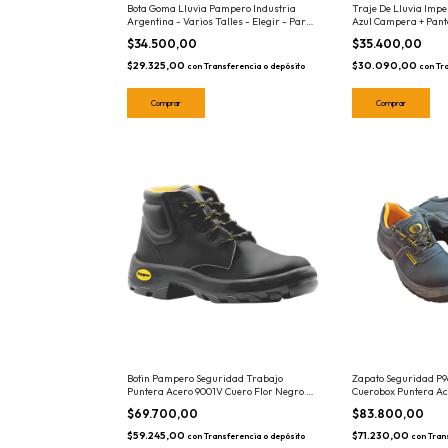
Bota Goma Lluvia Pampero Industria
Traje De Lluvia Impe
Argentina - Varios Talles - Elegir - Par
Azul Campera + Panta
Botas Calzado
$34.500,00
$35.400,00
$29.325,00
$30.090,00
con
Transferencia o depósito
con
Tr
Comprar
Comprar
Botin Pampero Seguridad Trabajo
Zapato Seguridad P
Puntera Acero 9001V Cuero Flor Negro -
Cuerobox Puntera Ac
Elegir Talle - Calzado
- Elegir Talle - Calz
$69.700,00
$83.800,00
$59.245,00
$71.230,00
con
Transferencia o depósito
con
Tran