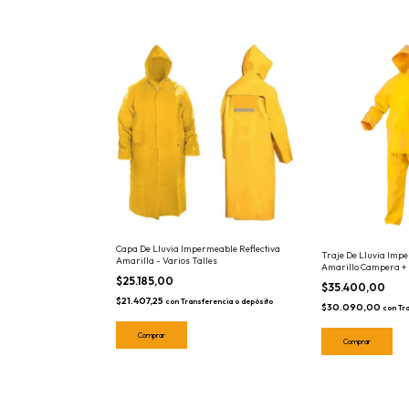
Capa De Lluvia Impermeable Reflectiva
Traje De Lluvia Impe
Amarilla - Varios Talles
Amarillo Campera + 
Talles
$25.185,00
$35.400,00
$21.407,25
con
Transferencia o depósito
$30.090,00
con
Tr
Comprar
Comprar