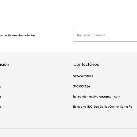
 y recibí nuestras ofertas.
ción
Contactános
543404501924
s
3404501924
m
herramientasvivalda@gmail.com
p
Belgrano 1160, San Carlos Centro, Santa Fe