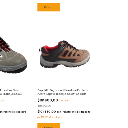
Comprar
Firestone Gris
Zapatilla Seguridad Firestone Puntera
to Trabajo 5006G
Acero Zapato Trabajo 5006M Calzado
$119.800,00
OFF
-
13
%
OFF
$138.000,00
$101.830,00
ansferencia o depósito
con
Transferencia o depósito
6
x
$19.966,67
sin interés
Comprar