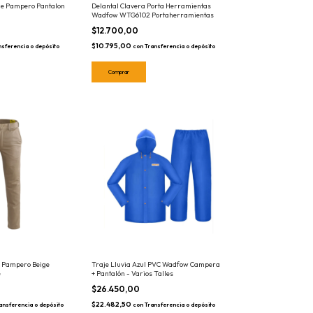
e Pampero Pantalon
Delantal Clavera Porta Herramientas
Wadfow WTG6102 Portaherramientas
$12.700,00
$10.795,00
nsferencia o depósito
con
Transferencia o depósito
o Pampero Beige
Traje Lluvia Azul PVC Wadfow Campera
e
+ Pantalón - Varios Talles
$26.450,00
$22.482,50
ansferencia o depósito
con
Transferencia o depósito