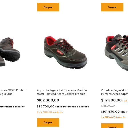
Comprar
Comprar
estone 3001F Puntera
Zapatilla Seguridad Firestone Marrón
Zapatilla Seguridad 
Seguridad
3006F Puntera Acero Zapato Trabajo
Puntera Acero Zapa
$102.000,00
$119.800,00
-
13
%
$138.000,00
$86.700,00
nsferencia o depósito
con
Transferencia o depósito
$101.830,00
con
Tr
6
x
$17.000,00
sin interés
6
x
$19.966,67
sin interés
Comprar
Comprar