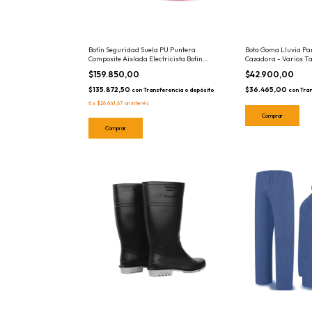
Botín Seguridad Suela PU Puntera
Bota Goma Lluvia P
Composite Aislada Electricista Botin
Cazadora - Varios Tal
Calzado Trabajo Bracol Detroit Eco
Botas
$159.850,00
$42.900,00
$135.872,50
$36.465,00
con
Transferencia o depósito
con
Tran
6
x
$26.641,67
sin interés
Comprar
Comprar