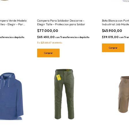
ampero Verde Modelo
Campera Para Soldador Descarne -
Bota Blanca con Pu
les - Elegir - Par
Elegir Talle - Proteccion para Soldar
Industrial Job Master
Ideal Frigorificos / 
$77.000,00
$45.900,00
Seguridad
$65.450,00
$39.015,00
sferencia o depósito
con
Transferencia o depósito
con
Tran
3
x
$25.666,67
sin interés
Comprar
Comprar