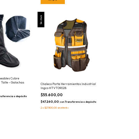
Sin stock
eables Cubre
r Talle - Galochas
Chaleco Porta Herramientas Industrial
Ingco HTVT09028
$55.600,00
nsferencia o depósito
$47.260,00
con
Transferencia o depósito
2
x
$27.800,00
sin interés