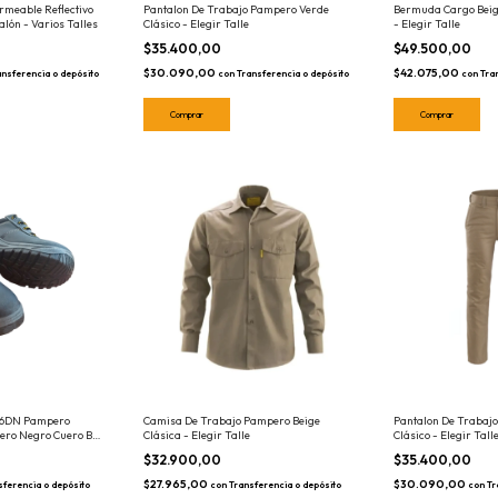
Pantalon De Trabajo Pampero Verde
Bermuda Cargo Beig
rmeable Reflectivo
Clásico - Elegir Talle
- Elegir Talle
lón - Varios Talles
$35.400,00
$49.500,00
$30.090,00
$42.075,00
con
Transferencia o depósito
con
Tra
ansferencia o depósito
Comprar
Comprar
96DN Pampero
Camisa De Trabajo Pampero Beige
Pantalon De Trabaj
ero Negro Cuero Box
Clásica - Elegir Talle
Clásico - Elegir Tall
ado de Trabajo
$32.900,00
$35.400,00
$27.965,00
$30.090,00
sferencia o depósito
con
Transferencia o depósito
con
Tr