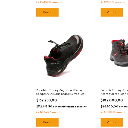
2
x
$34.850,00
sin interés
3
x
$27.933,33
sin interés
Comprar
Comprar
Zapatilla Trabajo Seguridad Punta
Botín De Trabajo Fir
Composite Aislada Bracol Detroit Eco
Acero Marrón Botin 
Calzado Electricista
$132.250,00
$102.000,00
$112.412,50
$86.700,00
con
Transferencia o depósito
con
Tra
6
x
$22.041,67
sin interés
6
x
$17.000,00
sin interés
Comprar
Comprar