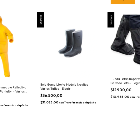
Sin stock
Sin stock
Funda Botas Imperm
Calzado Bota - Elegi
Bota Goma Lluvia Modelo Nautica -
rmeable Reflectivo
Varios Talles - Elegir
$12.900,00
Pantalón - Varios
$36.500,00
$10.965,00
con
Tra
$31.025,00
con
Transferencia o depósito
ansferencia o depósito