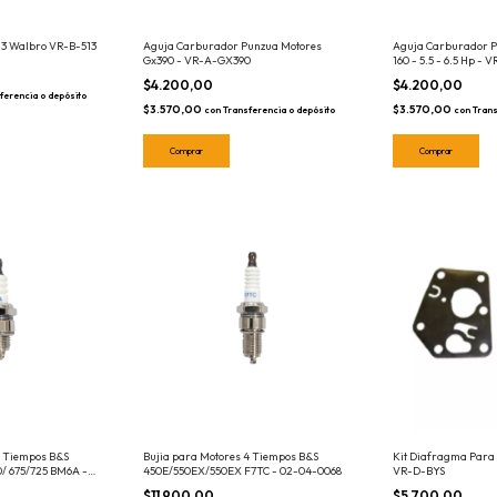
513 Walbro VR-B-513
Aguja Carburador Punzua Motores
Aguja Carburador P
Gx390 - VR-A-GX390
160 - 5.5 - 6.5 Hp -
$4.200,00
$4.200,00
ferencia o depósito
$3.570,00
$3.570,00
con
Transferencia o depósito
con
Trans
4 Tiempos B&S
Bujia para Motores 4 Tiempos B&S
Kit Diafragma Para
/ 675/725 BM6A -
450E/550EX/550EX F7TC - 02-04-0068
VR-D-BYS
$11.900,00
$5.700,00