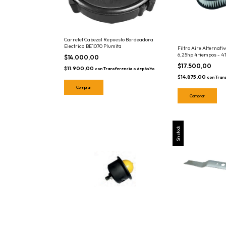
Carretel Cabezal Repuesto Bordeadora
Electrica BE1070 Plumita
Filtro Aire Alternat
6,25hp 4 tiempos - 
$14.000,00
Cortadora Pasto
$17.500,00
$11.900,00
con
Transferencia o depósito
$14.875,00
con
Tran
Sin stock