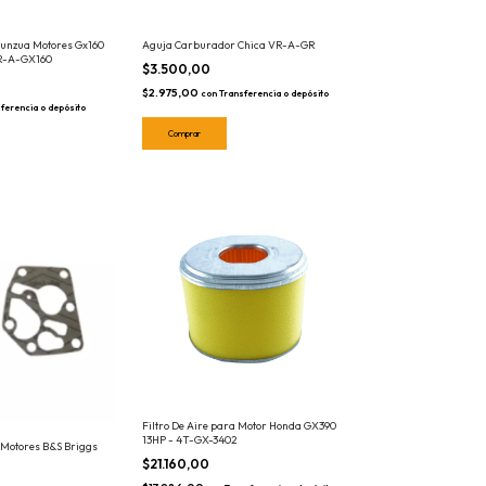
unzua Motores Gx160
Aguja Carburador Chica VR-A-GR
 VR-A-GX160
$3.500,00
$2.975,00
con
Transferencia o depósito
ferencia o depósito
Filtro De Aire para Motor Honda GX390
13HP - 4T-GX-3402
 Motores B&S Briggs
$21.160,00