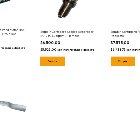
ivo Para Motor B&S
Bujia 4t Cortadora Cesped Generador
Bombin Cortadora P
4T-BYS-3402
RC12YC Lusqtoff 4 Tiempos
Repuesto
$6.500,00
$7.575,00
sferencia o depósito
$5.525,00
$6.438,75
con
Transferencia o depósito
con
Transf