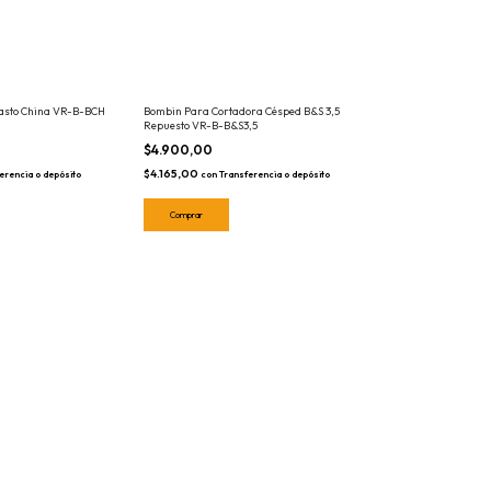
asto China VR-B-BCH
Bombin Para Cortadora Césped B&S 3,5
Repuesto VR-B-B&S3,5
$4.900,00
$4.165,00
erencia o depósito
con
Transferencia o depósito