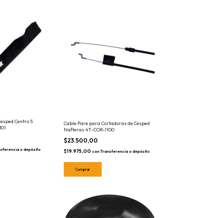
Cesped Centro 5
Cable Pare para Cortadoras de Cesped
301
Nafteras 4T-COR-1100
$23.500,00
sferencia o depósito
$19.975,00
con
Transferencia o depósito