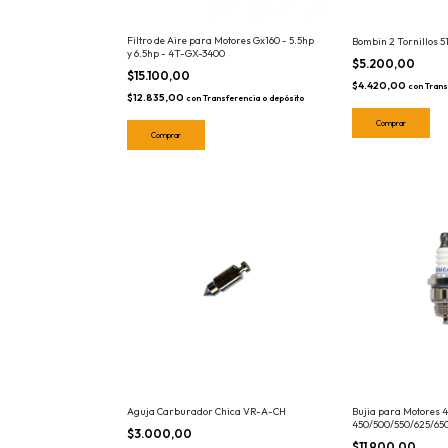
Filtro de Aire para Motores Gx160 - 5.5hp
Bombin 2 Tornillos 
y 6.5hp - 4T-GX-3400
$5.200,00
$15.100,00
$4.420,00
con
Trans
$12.835,00
con
Transferencia o depósito
Aguja Carburador Chica VR-A-CH
Bujia para Motores 
450/500/550/625/650
$3.000,00
02-04-0075
$11.900,00