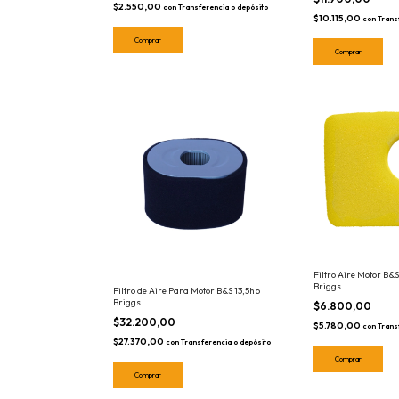
$2.550,00
con
Transferencia o depósito
$10.115,00
con
Trans
Filtro Aire Motor B&
Briggs
Filtro de Aire Para Motor B&S 13,5hp
Briggs
$6.800,00
$32.200,00
$5.780,00
con
Trans
$27.370,00
con
Transferencia o depósito