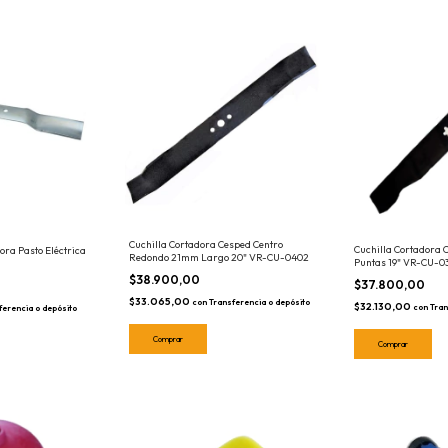
Cuchilla Cortadora Cesped Centro
Cuchilla Cortadora 
ora Pasto Eléctrica
Redondo 21mm Largo 20" VR-CU-0402
Puntas 19" VR-CU-0
$38.900,00
$37.800,00
$33.065,00
con
Transferencia o depósito
$32.130,00
con
Tran
ferencia o depósito