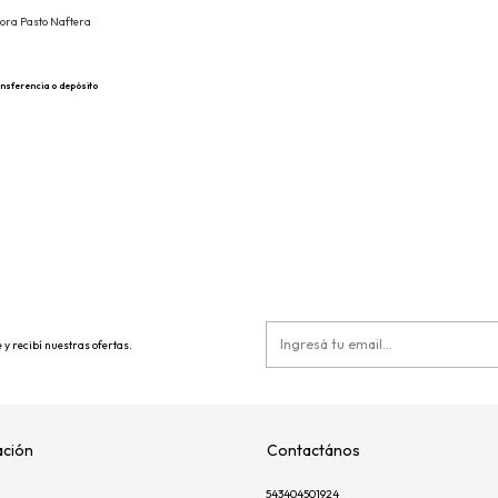
dora Pasto Naftera
nsferencia o depósito
 y recibí nuestras ofertas.
ción
Contactános
543404501924