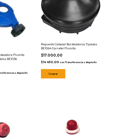
Repuesto Cabezal Bordeadoras 3 piezas
BE1064 Carretel Plumita
$17.000,00
rdeadora Plumita
elos BE1036
$14.450,00
con
Transferencia o depósito
nsferencia o depósito