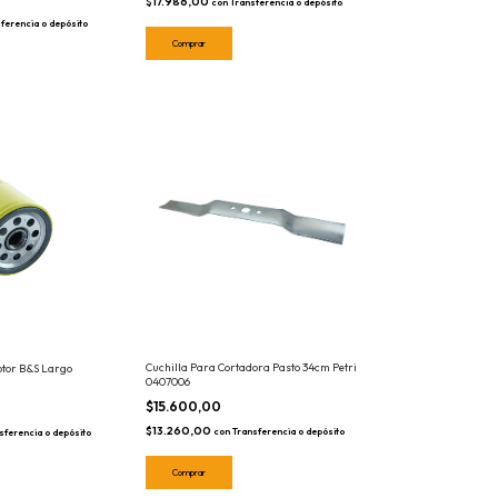
$17.986,00
con
Transferencia o depósito
ferencia o depósito
Cuchilla Para Cortadora Pasto 34cm Petri
otor B&S Largo
0407006
$15.600,00
$13.260,00
con
Transferencia o depósito
sferencia o depósito