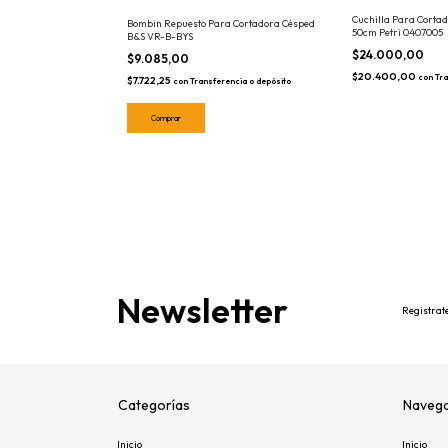
Cuchilla Para Corta
Bombin Repuesto Para Cortadora Césped
50cm Petri 0407005
B&S VR-B-BYS
$24.000,00
$9.085,00
$20.400,00
con
Tra
$7.722,25
con
Transferencia o depósito
Newsletter
Registrate
Categorías
Navega
Inicio
Inicio