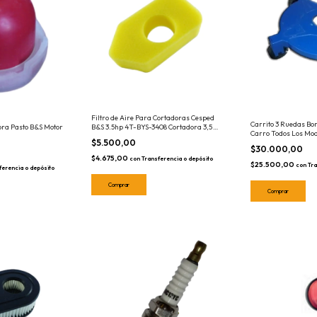
Filtro de Aire Para Cortadoras Cesped
Carrito 3 Ruedas Bo
ra Pasto B&S Motor
B&S 3.5hp 4T-BYS-3408 Cortadora 3,5
Carro Todos Los Mod
Tipo Goma Espuma
$5.500,00
$30.000,00
$4.675,00
con
Transferencia o depósito
$25.500,00
con
Tra
ferencia o depósito