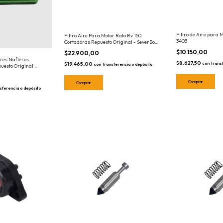
Filtro de Aire para 
Filtro Aire Para Motor Rato Rv 150
3403
Cortadoras Repuesto Original - SeverBon
058086
$10.150,00
$22.900,00
ores Nafteros
$8.627,50
$19.465,00
con
Trans
con
Transferencia o depósito
uesto Original
sferencia o depósito