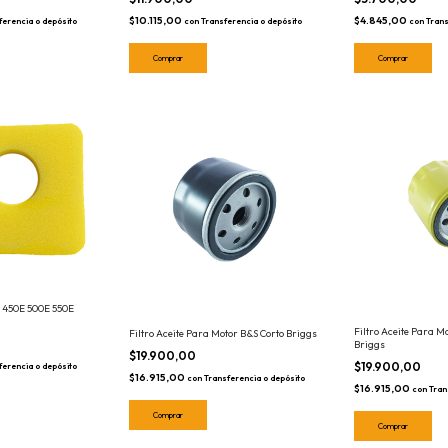
$10.115,00
$4.845,00
ferencia o depósito
con
Transferencia o depósito
con
Trans
S 450E 500E 550E
Filtro Aceite Para M
Filtro Aceite Para Motor B&S Corto Briggs
Briggs
$19.900,00
$19.900,00
ferencia o depósito
$16.915,00
con
Transferencia o depósito
$16.915,00
con
Tran