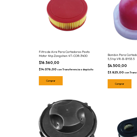
Filtro de Aire Para Cortadoras Pasto
Bombin Para Cortado
Motor 4hp Zongshen 4T-COR-3400
5,5 hp VR-B-BYS5.5
$16.560,00
$4.500,00
$14.076,00
con
Transferencia o depósito
$3.825,00
con
Trans