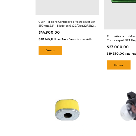
Cuchilla para Cortadoras Pasto SeverBon
550mm 22" - Modelos Gs22/Gsa22/Gh22
- 019017
$44.900,00
Filtro Aire para Mot
$38.165,00
con
Transferencia o depósito
Cortacesped BTA Rep
R9260797
$23.000,00
$19.550,00
con
Tran