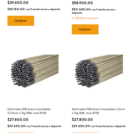
5kg 0.9
$29.600,00
$58.900,00
$25.160,00
$50.065,00
con
Transferencia o depósito
con
Transferencia o
depósito
2
x
$29.450,00
sin interés
Electrodos 308 Acero Inoxidable
Electrodos 308 Acero Inoxidable 2,5mm
3,25mm x 1kg 308L Inox RMB
x 1kg 308L Inox RMB
$27.800,00
$27.800,00
$23.630,00
$23.630,00
con
Transferencia o depósito
con
Transferencia o depósito