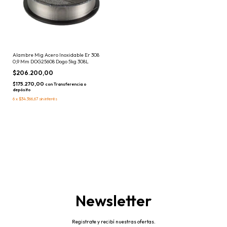
Alambre Mig Acero Inoxidable Er 308
0,9 Mm DOG25608 Dogo 5kg 308L
$206.200,00
$175.270,00
con
Transferencia o
depósito
6
x
$34.366,67
sin interés
Newsletter
Registrate y recibí nuestras ofertas.