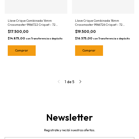
Llave Crique Combinada 16mm
Llave Crique Combinada 18mm
Crossmaster 9966722 Criquet - 72
Crossmaster 9966726 Criquet - 72
dientes
dientes
$17.500,00
$19.500,00
$14.875,00
$16.575,00
con
Transferencia o depósito
con
Transferencia o depósito
1
de
5
Newsletter
Registrate y recibí nuestras ofertas.