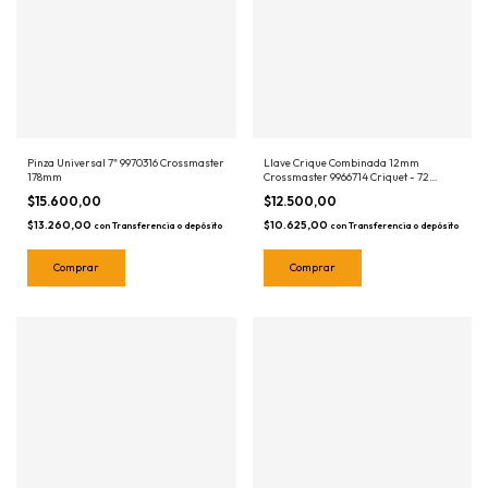
Pinza Universal 7" 9970316 Crossmaster
Llave Crique Combinada 12mm
178mm
Crossmaster 9966714 Criquet - 72
dientes
$15.600,00
$12.500,00
$13.260,00
$10.625,00
con
Transferencia o depósito
con
Transferencia o depósito