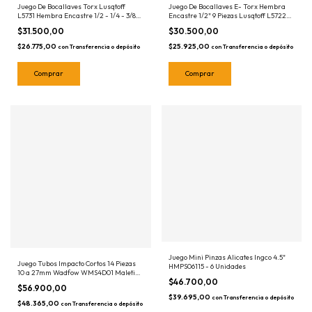
Juego De Bocallaves Torx Lusqtoff
Juego De Bocallaves E- Torx Hembra
L5731 Hembra Encastre 1/2 - 1/4 - 3/8
Encastre 1/2" 9 Piezas Lusqtoff L5722
Set 14 Piezas Tubos E- torx Maletin
Tubos Maletin
$31.500,00
$30.500,00
$26.775,00
$25.925,00
con
Transferencia o depósito
con
Transferencia o depósito
Juego Mini Pinzas Alicates Ingco 4.5"
Juego Tubos Impacto Cortos 14 Piezas
HMPS06115 - 6 Unidades
10 a 27mm Wadfow WMS4D01 Maletin
$46.700,00
Bocallaves
$56.900,00
$39.695,00
con
Transferencia o depósito
$48.365,00
con
Transferencia o depósito