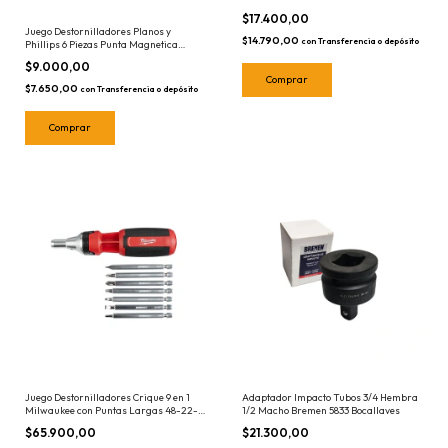
$17.400,00
Juego Destornilladores Planos y
$14.790,00
con
Transferencia o depósito
Phillips 6 Piezas Punta Magnetica
Wadfow WSS2206
$9.000,00
$7.650,00
con
Transferencia o depósito
Juego Destornilladores Crique 9 en 1
Adaptador Impacto Tubos 3/4 Hembra
Milwaukee con Puntas Largas 48-22-
1/2 Macho Bremen 5833 Bocallaves
2322 Destornillador
$65.900,00
$21.300,00