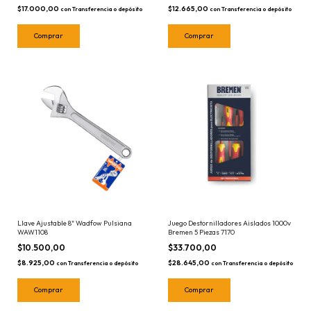
$17.000,00
$12.665,00
con
Transferencia o depósito
con
Transferencia o depósito
Llave Ajustable 8" Wadfow Pulsiana
Juego Destornilladores Aislados 1000v
WAW1108
Bremen 5 Piezas 7170
$10.500,00
$33.700,00
$8.925,00
$28.645,00
con
Transferencia o depósito
con
Transferencia o depósito