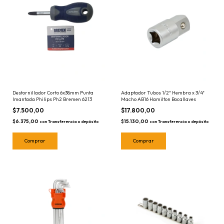
Destornillador Corto 6x38mm Punta
Adaptador Tubos 1/2" Hembra x 3/4"
Imantada Philips Ph2 Bremen 6213
Macho AB16 Hamilton Bocallaves
$7.500,00
$17.800,00
$6.375,00
$15.130,00
con
Transferencia o depósito
con
Transferencia o depósito