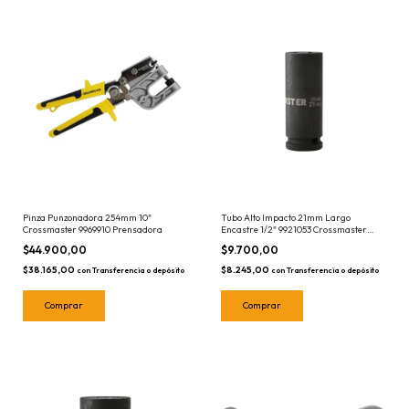
Pinza Punzonadora 254mm 10"
Tubo Alto Impacto 21mm Largo
Crossmaster 9969910 Prensadora
Encastre 1/2" 9921053 Crossmaster
Bocallave Hexagonal
$44.900,00
$9.700,00
$38.165,00
$8.245,00
con
Transferencia o depósito
con
Transferencia o depósito