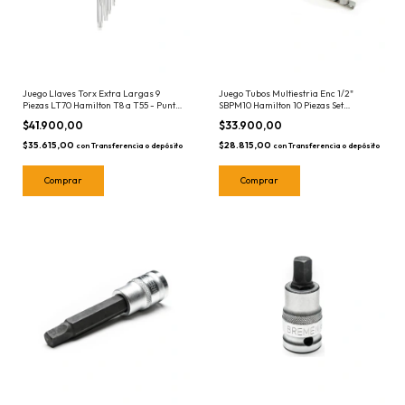
Juego Llaves Torx Extra Largas 9
Juego Tubos Multiestria Enc 1/2"
Piezas LT70 Hamilton T8 a T55 - Punta
SBPM10 Hamilton 10 Piezas Set
Torx Tamper
Bocallaves 8 a 17mm
$41.900,00
$33.900,00
$35.615,00
$28.815,00
con
Transferencia o depósito
con
Transferencia o depósito