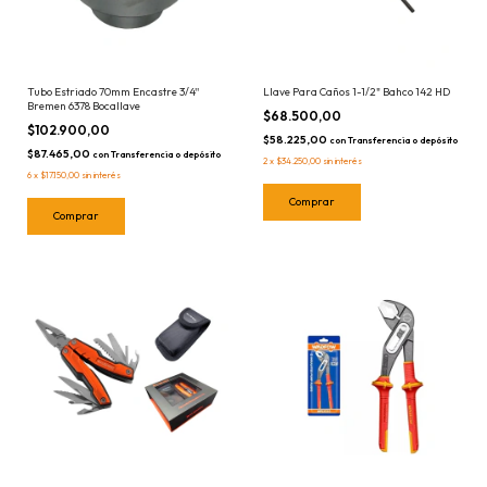
Tubo Estriado 70mm Encastre 3/4''
Llave Para Caños 1-1/2" Bahco 142 HD
Bremen 6378 Bocallave
$68.500,00
$102.900,00
$58.225,00
con
Transferencia o depósito
$87.465,00
con
Transferencia o depósito
2
x
$34.250,00
sin interés
6
x
$17.150,00
sin interés