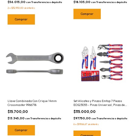
$56.015,00
$18.105,00
con
Transferencia o depósito
con
Transferencia o depósito
2
x
$32.950,00
sin interés
Llave Combinada Con Crique 14mm
Set Alicates y Pinzas Emtop 7 Piezas
Crossmaster 9966718
EOS23055 - Pinza Universal, Pinza de
Punta, Pinza Perro, Alicate, Pico Loro
$15.700,00
$115.000,00
$13.345,00
$97.750,00
con
Transferencia o depósito
con
Transferencia o depósito
6
x
$19.166,67
sin interés