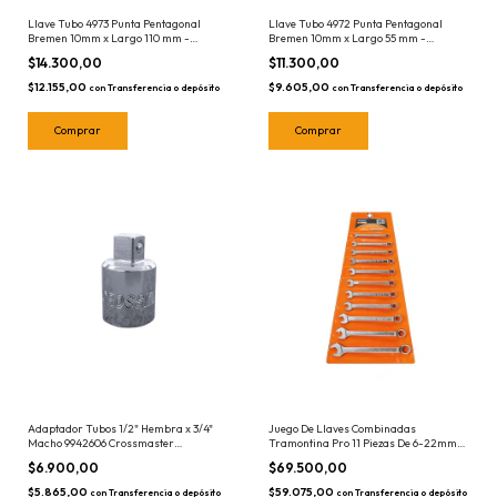
Llave Tubo 4973 Punta Pentagonal
Llave Tubo 4972 Punta Pentagonal
Bremen 10mm x Largo 110 mm -
Bremen 10mm x Largo 55 mm -
Encastre 1/2"
Encastre 1/2"
$14.300,00
$11.300,00
$12.155,00
$9.605,00
con
Transferencia o depósito
con
Transferencia o depósito
Adaptador Tubos 1/2" Hembra x 3/4"
Juego De Llaves Combinadas
Macho 9942606 Crossmaster
Tramontina Pro 11 Piezas De 6-22mm
Bocallaves
Milimetricas 44660/211
$6.900,00
$69.500,00
$5.865,00
$59.075,00
con
Transferencia o depósito
con
Transferencia o depósito