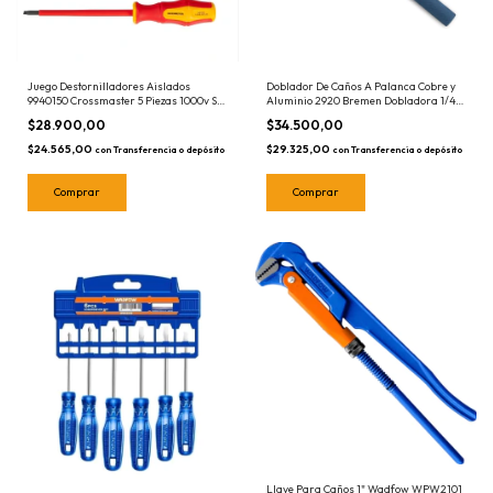
Juego Destornilladores Aislados
Doblador De Caños A Palanca Cobre y
9940150 Crossmaster 5 Piezas 1000v Set
Aluminio 2920 Bremen Dobladora 1/4
Kit
5/16 3/8
$28.900,00
$34.500,00
$24.565,00
$29.325,00
con
Transferencia o depósito
con
Transferencia o depósito
Llave Para Caños 1" Wadfow WPW2101