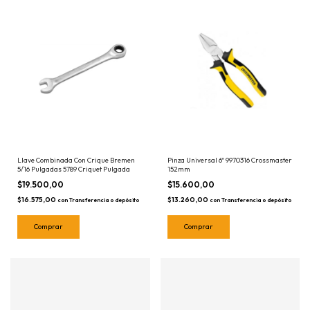
Llave Combinada Con Crique Bremen
Pinza Universal 6" 9970316 Crossmaster
5/16 Pulgadas 5789 Criquet Pulgada
152mm
$19.500,00
$15.600,00
$16.575,00
$13.260,00
con
Transferencia o depósito
con
Transferencia o depósito