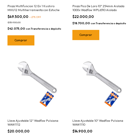
Pinza Multifuncion 12 En 1 Kushiro
Pinza Pico De Loro 10" 254mm Aislada
MHU12 Multiherramienta con Estuche
1000v Wadfow WPL6310 Aislado
$49.500,00
$22.000,00
-
-27
%
OFF
$38.900,00
$18.700,00
con
Transferencia o depósito
$42.075,00
con
Transferencia o depósito
Llave Ajustable 12" Wadfow Pulsiana
Llave Ajustable 10" Wadfow Pulsiana
WAW1112
WAW1110
$20.000,00
$14.900,00