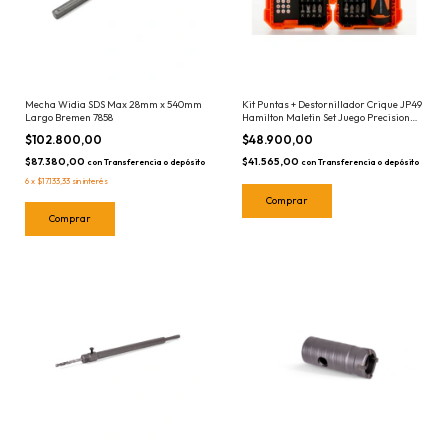
Mecha Widia SDS Max 28mm x 540mm
Kit Puntas + Destornillador Crique JP49
Largo Bremen 7858
Hamilton Maletin Set Juego Precision
Celulares Electronica
$102.800,00
$48.900,00
$87.380,00
$41.565,00
con
Transferencia o depósito
con
Transferencia o depósito
6
x
$17.133,33
sin interés