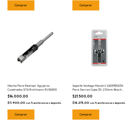
Mecha Para Realizar Agujeros
Soporte Vastago Mandril 2609390034
Cuadrados 5/16 Ruhlmann RU56500
Para Sierras Copa 32-210mm Bosch
Enc Hexagonal
$14.000,00
$21.500,00
$11.900,00
$18.275,00
con
Transferencia o depósito
con
Transferencia o depósito