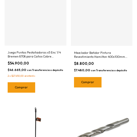
Juego Puntas Pestañadoras x5 Enc 1/4
Mezclador Batidor Pintura
Bremen 8708 para Caños Cobre
Revestimiento Hamilton 400x100mm
Aluminio
MDP400
$54.900,00
$8.800,00
$46.665,00
$7.480,00
con
Transferencia o depósito
con
Transferencia o depósito
2
x
$27.450,00
sin interés