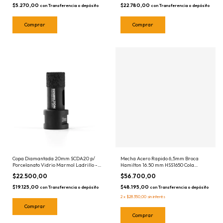
$22.780,00
$5.270,00
con
Transferencia o depósito
con
Transferencia o depósito
Copa Diamantada 20mm SCDA20 p/
Mecha Acero Rapido 6,5mm Broca
Porcelanato Vidrio Marmol Ladrillo -
Hamilton 16.50 mm HSS1650 Cola
para Amoladoras M14 Hamilton
Rebajada
$22.500,00
$56.700,00
$19.125,00
$48.195,00
con
Transferencia o depósito
con
Transferencia o depósito
2
x
$28.350,00
sin interés