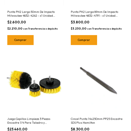
Punta PH2 Largo 50mm De Impacto
Punta PH2 Larga 89mm De Impacto
Milwaukee 4832-4262 - x1 Unidad
Milwaukee 4832-4791 - x1 Unidad
Phillips Imantada 48-32-4262
Phillips Imantada 48-32-4791
$2.600,00
$3.800,00
$2.210,00
$3.230,00
con
Transferencia o depósito
con
Transferencia o depósito
Juego Cepillos Limpieza 3 Piezas
Cincel Punta 14x250mm PP25 Encastre
Encastre 1/4 Para Taladro y
SDS Plus Hamilton
Atornillador Pretul 28152
$23.460,00
$8.300,00