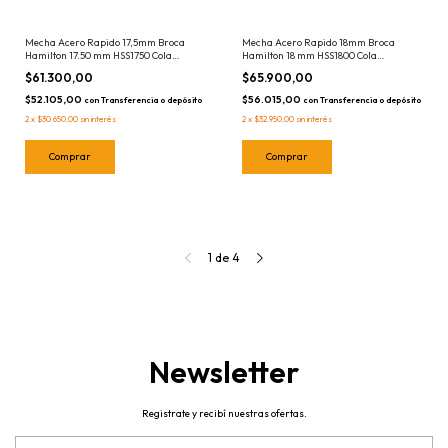
Mecha Acero Rapido 17,5mm Broca
Mecha Acero Rapido 18mm Broca
Hamilton 17.50 mm HSS1750 Cola
Hamilton 18 mm HSS1800 Cola
Rebajada
Rebajada
$61.300,00
$65.900,00
$52.105,00
$56.015,00
con
Transferencia o depósito
con
Transferencia o depósito
2
x
$30.650,00
sin interés
2
x
$32.950,00
sin interés
1
de
4
Newsletter
Registrate y recibí nuestras ofertas.