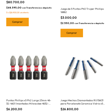
$80.700,00
$68.595,00
con
Transferencia o depósito
Juego de 5 Puntas Ph0 Truper Phillips
16882
3
x
$26.900,00
sin interés
$3.000,00
$2.550,00
con
Transferencia o depósito
Juego Mechas Diamantadas RU15603
Puntas Phillips x5 Ph2 Largo 25mm 48-
para Porcelanato Ceramica Vidrio x5
32-4601 Imantadas Milwaukee 4832-
Piezas Encastre Hex 1/4 Ruhlmann
4601
$26.800,00
$6.200,00