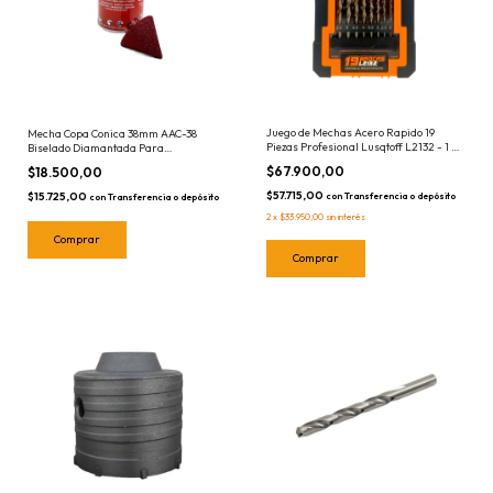
Juego de Mechas Acero Rapido 19
Mecha Copa Conica 38mm AAC-38
Piezas Profesional Lusqtoff L2132 - 1 a
Biselado Diamantada Para
10mm Brocas
Amoladoras Porcelanato Aliafor -
$67.900,00
$18.500,00
Ceramica Marmol Granito - Sierra
Copa
$57.715,00
$15.725,00
con
Transferencia o depósito
con
Transferencia o depósito
2
x
$33.950,00
sin interés