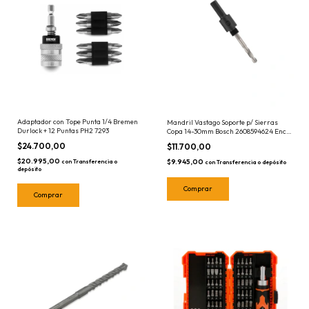
Adaptador con Tope Punta 1/4 Bremen
Mandril Vastago Soporte p/ Sierras
Durlock + 12 Puntas PH2 7293
Copa 14-30mm Bosch 2608594624 Enc
Hexagonal
$24.700,00
$11.700,00
$20.995,00
$9.945,00
con
Transferencia o
con
Transferencia o depósito
depósito