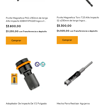
Punta Magnetica Torx T25 Alto Impacto
Punta Magnetica PH2 x150mm de largo
S2 x250mm de largo Ingco
Alto Impacto SDBIM11PH263 Ingco x1
SDBIM71T25250
Unidad
$5.300,00
$3.800,00
$4.505,00
$3.230,00
con
Transferencia o depósito
con
Transferencia o depósito
Adaptador De Impacto De 1/2 Pulgada
Mecha Para Realizar Agujeros