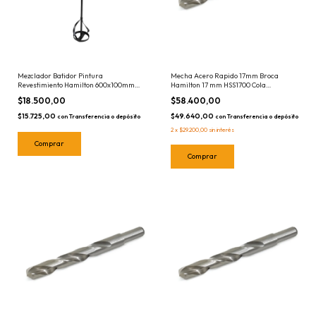
Mecha Acero Rapido 17mm Broca
Mezclador Batidor Pintura
Hamilton 17 mm HSS1700 Cola
Revestimiento Hamilton 600x100mm
Rebajada
MDP600
$58.400,00
$18.500,00
$49.640,00
$15.725,00
con
Transferencia o depósito
con
Transferencia o depósito
2
x
$29.200,00
sin interés