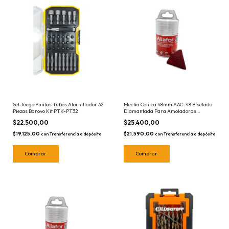
Set Juego Puntas Tubos Atornillador 32
Mecha Conica 48mm AAC-48 Biselado
Piezas Barovo Kit PTK-PT32
Diamantada Para Amoladoras
Porcelanato Aliafor - Ceramica
$22.500,00
$25.400,00
Marmol Granito - Sierra Copa
$19.125,00
$21.590,00
con
Transferencia o depósito
con
Transferencia o depósito