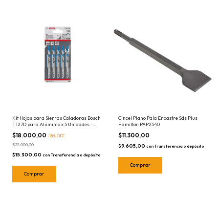
Kit Hojas para Sierras Caladoras Bosch
Cincel Plano Pala Encastre Sds Plus
T127D para Aluminio x 5 Unidades -
Hamilton PAP2540
Encastre T
$18.000,00
$11.300,00
-
18
%
OFF
$22.000,00
$9.605,00
con
Transferencia o depósito
$15.300,00
con
Transferencia o depósito