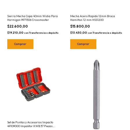
Sierra Mecha Copa 40mm Widia Para
Mecha Acero Rapido 12mm Broca
Hormigon 9971506 Crossmaster
Hamilton 12 mm HSS1200
$22.600,00
$15.800,00
$19.210,00
$13.430,00
con
Transferencia o depósito
con
Transferencia o depósito
Set de Puntas y Accesorios Impacto
49109000 Impaktor KWB 37 Piezas
Einhell