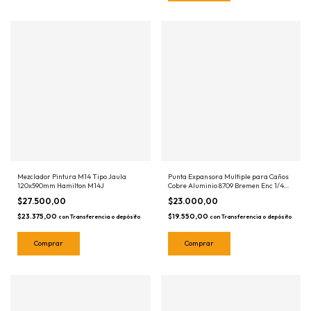
Mezclador Pintura M14 Tipo Jaula
Punta Expansora Multiple para Caños
120x590mm Hamilton M14J
Cobre Aluminio 8709 Bremen Enc 1/4
Pestañadora Tipo Spin
$27.500,00
$23.000,00
$23.375,00
$19.550,00
con
Transferencia o depósito
con
Transferencia o depósito