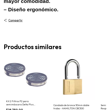
mayor comodidad.
– Diseño ergonómico.
Compartir
Productos similares
Kit 2 Filtros P2 para
semimáscara Delta Plus
Candado de bronce 50mm doble
Semima
Partículas Sólidas y Líquidas
traba - HAMILTON CBC500
Respirat
$28.750,00