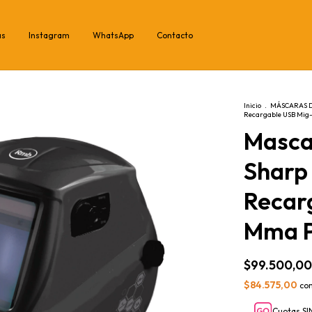
as
Instagram
WhatsApp
Contacto
Inicio
.
MÁSCARAS 
Recargable USB Mig
Masca
Sharp
Recar
Mma P
$99.500,00
$84.575,00
co
Cuotas SI