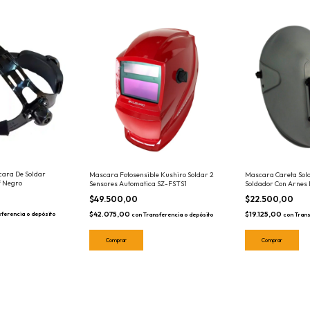
cara De Soldar
Mascara Fotosensible Kushiro Soldar 2
Mascara Careta Sol
f Negro
Sensores Automatica SZ-FSTS1
Soldador Con Arnes 
$49.500,00
$22.500,00
$42.075,00
$19.125,00
sferencia o depósito
con
Transferencia o depósito
con
Trans