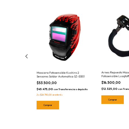
Arnes Repuesto Mas
tosensible
Mascara Fotosensible Kushiro 2
Fotosensible Lusqtof
on Pila Extraible -
Sensores Soldar Automatica SZ-EBS1
$14.500,00
$53.500,00
$12.325,00
$45.475,00
con
Tran
sferencia o depósito
con
Transferencia o depósito
2
x
$26.750,00
sin interés