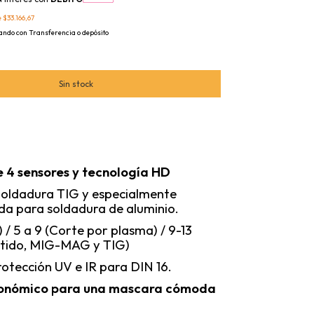
e
$33.166,67
ndo con Transferencia o depósito
 4 sensores y tecnología HD
Soldadura TIG y especialmente
a para soldadura de aluminio.
 / 5 a 9 (Corte por plasma) / 9-13
stido, MIG-MAG y TIG)
rotección UV e IR para DIN 16.
gonómico para una mascara cómoda