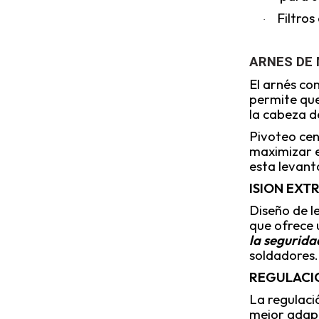
Filtros
·
ARNES DE
El arnés co
permite que
la cabeza d
Pivoteo cen
maximizar e
esta levan
ISION EXT
Diseño de l
que ofrece 
la seguridad
soldadores.
REGULACI
La regulaci
mejor adapt