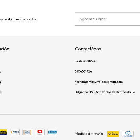
 y recibí nuestras ofertas.
ción
Contactános
543404501924
s
3404501924
m
herramientasvivalda@gmail.com
p
Belgrano 1160, San Carlos Centro, Santa Fe
Medios de envío