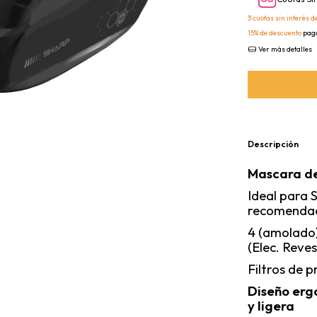
3
cuotas sin interés d
15% de descuento
paga
Ver más detalles
Descripción
Mascara de
Ideal para 
recomendad
4 (amolado)
(Elec. Reve
Filtros de p
Diseño er
y ligera