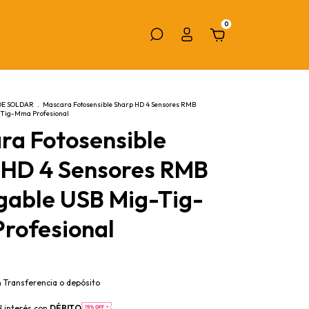
0
DE SOLDAR
.
Mascara Fotosensible Sharp HD 4 Sensores RMB
-Tig-Mma Profesional
ra Fotosensible
 HD 4 Sensores RMB
gable USB Mig-Tig-
rofesional
n
Transferencia o depósito
N interés con
DÉBITO