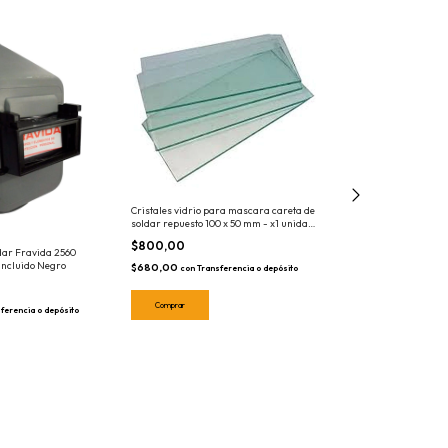
Cristales vidrio para mascara careta de
soldar repuesto 100 x 50 mm - x1 unidad
trasparente - 1660
$800,00
dar Fravida 2560
Arnes Repuesto Ori
Incluido Negro
RMB Modelo 5.0
$680,00
con
Transferencia o depósito
$15.000,00
$12.750,00
ferencia o depósito
con
Tran