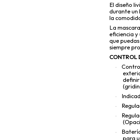
El diseño li
durante un 
la comodid
La mascara
eficiencia 
que puedas 
siempre pro
CONTROL 
Contro
·
exteri
defini
(gridi
Indica
·
Regulac
·
Regulac
·
(Opac
Baterí
·
para u