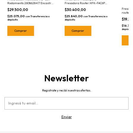
Fresadora Router HFK-FAC6P
Rodamiento 2608628417 Encastre
Maletin Barovo
1/4 para Fresadoras Router - V
Fresa p
$30.400,00
$29.500,00
router 
$25.840,00
$25.075,00
con
Transferencia o
con
Transferencia o
$19.2
depósito
depósito
$16.35
depósito
Newsletter
Registrate y recibí nuestras ofertas.