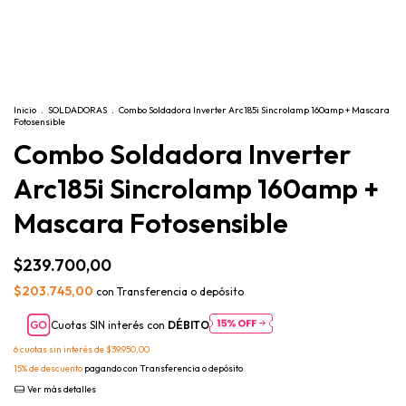
Inicio
.
SOLDADORAS
.
Combo Soldadora Inverter Arc185i Sincrolamp 160amp + Mascara
Fotosensible
Combo Soldadora Inverter
Arc185i Sincrolamp 160amp +
Mascara Fotosensible
$239.700,00
$203.745,00
con
Transferencia o depósito
Cuotas SIN interés con
DÉBITO
6
cuotas sin interés de
$39.950,00
15% de descuento
pagando con Transferencia o depósito
Ver más detalles