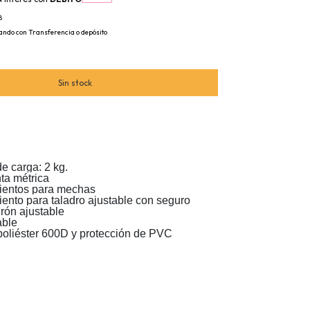
8
ndo con Transferencia o depósito
e carga: 2 kg.
nta métrica
mientos para mechas
iento para taladro ajustable con seguro
urón ajustable
able
 poliéster 600D y protección de PVC