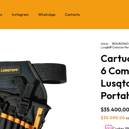
as
Instagram
WhatsApp
Contacto
Inicio
.
SEGURIDAD 
Lusqtoff Cinturon Po
Cartu
6 Com
Lusqto
Porta
$35.400,0
$30.090,00
c
Cuotas SI