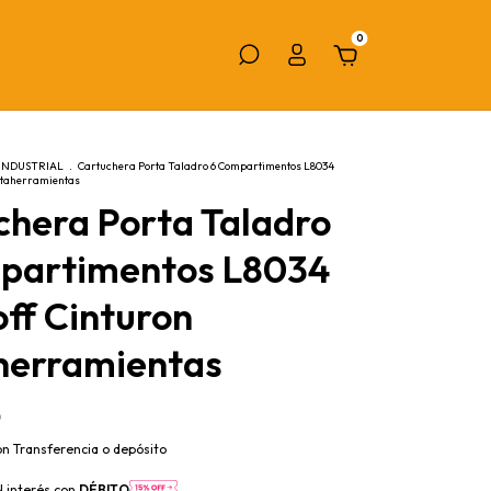
0
INDUSTRIAL
.
Cartuchera Porta Taladro 6 Compartimentos L8034
rtaherramientas
chera Porta Taladro
partimentos L8034
ff Cinturon
herramientas
0
on
Transferencia o depósito
N interés con
DÉBITO