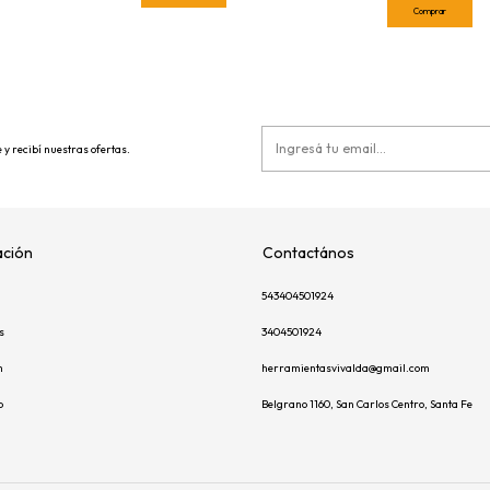
 y recibí nuestras ofertas.
ción
Contactános
543404501924
s
3404501924
m
herramientasvivalda@gmail.com
p
Belgrano 1160, San Carlos Centro, Santa Fe