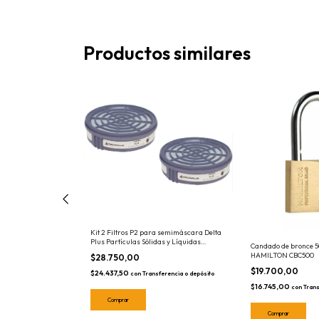
Productos similares
Kit 2 Filtros P2 para semimáscara Delta
Plus Partículas Sólidas y Líquidas
ara semimascara
Candado de bronce 5
toxicidad media Deltaplus DEL20006
es y Vapores
HAMILTON CBC500
$28.750,00
s DEL20011
$19.700,00
$24.437,50
con
Transferencia o depósito
$16.745,00
ferencia o depósito
con
Trans