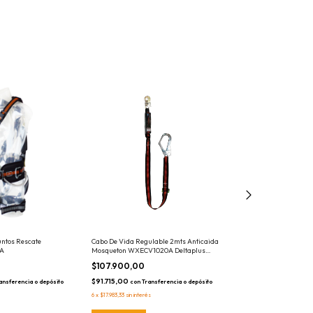
untos Rescate
Cabo De Vida Regulable 2mts Anticaida
Semimascara Masca
5A
Mosqueton WXECV1020A Deltaplus
Jupiter Deltaplus 
Eslingar
Delta Plus
$107.900,00
$32.085,00
$91.715,00
$27.272,25
ansferencia o depósito
con
Transferencia o depósito
con
Trans
6
x
$17.983,33
sin interés