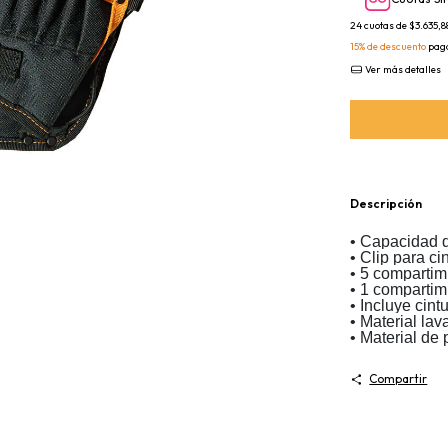
24
cuotas de
$3.635,8
15% de descuento
paga
Ver más detalles
Descripción
• Capacidad d
• Clip para ci
• 5 comparti
• 1 compartim
• Incluye cint
• Material lav
• Material de
Compartir