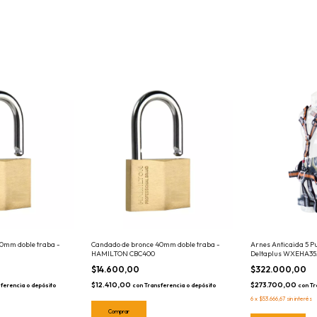
0mm doble traba -
Candado de bronce 40mm doble traba -
Arnes Anticaida 5 P
HAMILTON CBC400
Deltaplus WXEHA3
$14.600,00
$322.000,00
$12.410,00
$273.700,00
ferencia o depósito
con
Transferencia o depósito
con
Tr
6
x
$53.666,67
sin interés