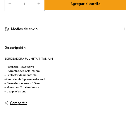
Medios de envío
Descripción
BORDEADORA PLUMITA TITANIUM
- Potencia: 1200 Watts
- Diámetro de Corte: 30 cm.
- Protector desmontable
- Carretel de 3 piezas reforzado
- Diámetro de tanza: 1.5 mm
- Motor con 2 rodamientos
- Uso profesional
Compartir