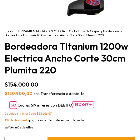
Inicio
.
HERRAMIENTAS JARDIN Y PODA
.
Cortadoras de Césped y Bordeadoras
.
Bordeadora Titanium 1200w Electrica Ancho Corte 30cm Plumita 220
Bordeadora Titanium 1200w
Electrica Ancho Corte 30cm
Plumita 220
$154.000,00
$130.900,00
con
Transferencia o depósito
Cuotas SIN interés con
DÉBITO
6
cuotas sin interés de
$25.666,67
15% de descuento
pagando con Transferencia o depósito
Ver más detalles