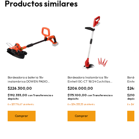
Productos similares
Bordeadora a bateria 18v
Bordeadora Inalambrica 18v
Bordead
inalambrica DOWEN PAGIO
Einhell GC-CT 18/24 Cuchillas
Einhell 
9993020
Plásticas Sin Bateria 3411123
Giratori
$226.300,00
$206.000,00
$248.
$192.355,00
$175.100,00
$210.
con
Transferencia o
con
Transferencia o
depósito
depósito
depósito
6
x
$37.716,67
sin interés
6
x
$34.333,33
sin interés
6
x
$41.333